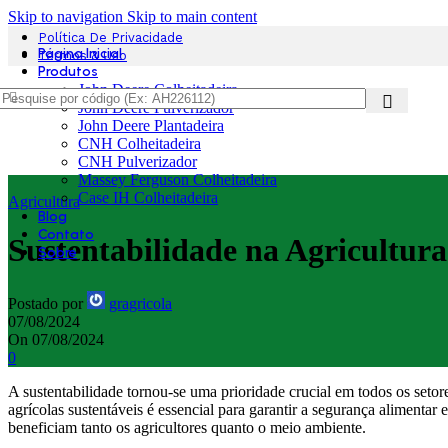
Skip to navigation
Skip to main content
Política De Privacidade
Página Inicial
Termos & Uso
Produtos
John Deere Colheitadeira
John Deere Pulverizador
John Deere Plantadeira
CNH Colheitadeira
CNH Pulverizador
Massey Ferguson Colheitadeira
Case IH Colheitadeira
Agricultura
Blog
Contato
Sustentabilidade na Agricultura
Sobre
Postado por
gragricola
07/08/2024
On 07/08/2024
0
A sustentabilidade tornou-se uma prioridade crucial em todos os setor
agrícolas sustentáveis é essencial para garantir a segurança alimentar
beneficiam tanto os agricultores quanto o meio ambiente.