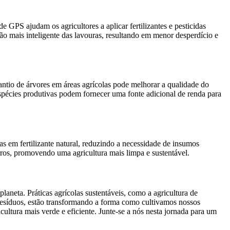
de GPS ajudam os agricultores a aplicar fertilizantes e pesticidas
o mais inteligente das lavouras, resultando em menor desperdício e
plantio de árvores em áreas agrícolas pode melhorar a qualidade do
espécies produtivas podem fornecer uma fonte adicional de renda para
s em fertilizante natural, reduzindo a necessidade de insumos
rros, promovendo uma agricultura mais limpa e sustentável.
laneta. Práticas agrícolas sustentáveis, como a agricultura de
e resíduos, estão transformando a forma como cultivamos nossos
ltura mais verde e eficiente. Junte-se a nós nesta jornada para um