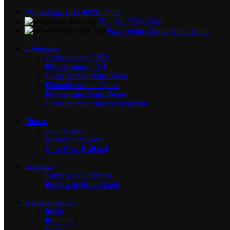
WhatsApp: (51) 99791-4480
Tel: (51) 2500-5641
Fax: vendas@gragricola.com.br
Categorias
Colheitadeira CNH
Pulverizador CNH
Colheitadeira John Deere
Plantadeira John Deere
Pulverizador John Deere
Colheitadeira Massey Ferguson
Marcas
John Deere
Massey Ferguson
Case New Holland
Empresa
Termos e Condições
Política de Privacidade
Departamentos
Inicio
Produtos
Blog