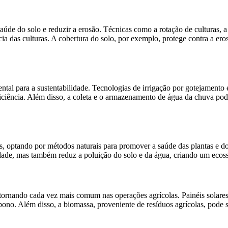
úde do solo e reduzir a erosão. Técnicas como a rotação de culturas, a 
cia das culturas. A cobertura do solo, por exemplo, protege contra a e
mental para a sustentabilidade. Tecnologias de irrigação por gotejament
iciência. Além disso, a coleta e o armazenamento de água da chuva pod
ticos, optando por métodos naturais para promover a saúde das plantas e 
dade, mas também reduz a poluição do solo e da água, criando um ecoss
e tornando cada vez mais comum nas operações agrícolas. Painéis solare
ono. Além disso, a biomassa, proveniente de resíduos agrícolas, pode 