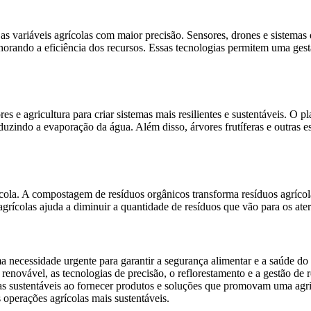
 as variáveis agrícolas com maior precisão. Sensores, drones e sistemas 
rando a eficiência dos recursos. Essas tecnologias permitem uma gestã
s e agricultura para criar sistemas mais resilientes e sustentáveis. O 
eduzindo a evaporação da água. Além disso, árvores frutíferas e outras 
ícola. A compostagem de resíduos orgânicos transforma resíduos agrícola
agrícolas ajuda a diminuir a quantidade de resíduos que vão para os ate
 necessidade urgente para garantir a segurança alimentar e a saúde do p
ia renovável, as tecnologias de precisão, o reflorestamento e a gestão d
 sustentáveis ao fornecer produtos e soluções que promovam uma agricu
 operações agrícolas mais sustentáveis.