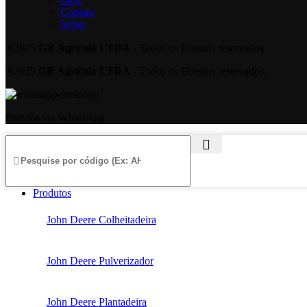
Contato
Sobre
®2025
GR Agrícola LTDA
- Todos os Direitos reservados.
®2025
GR Agrícola LTDA
- Todos os Direitos reservados.
Pedidos via WhatsApp
Produtos
John Deere Colheitadeira
John Deere Pulverizador
John Deere Plantadeira