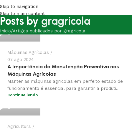
Skip to navigation
Skip to main content
Posts by
gragricola
gragricola
Inicio
Artigos publicados por gragricola
Máquinas Agrícolas
07 ago 2024
A Importância da Manutenção Preventiva nas
Máquinas Agrícolas
Manter as máquinas agrícolas em perfeito estado de
funcionamento é essencial para garantir a produti...
Continue lendo
gragricola
Agricultura