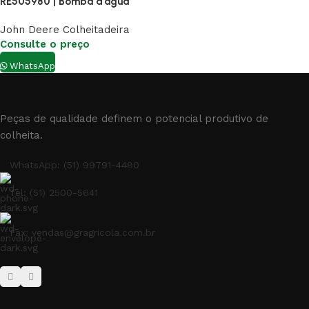
RE505980 | Bomba d’agua
John Deere Colheitadeira
Consulte o preço
WhatsApp
Peças de qualidade definem o potencial produtivo de
colheita.
WhatsApp: (51) 99791-4480
Tel: (51) 2500-5641
Fax: vendas@gragricola.com.br