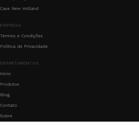
Case New Holland
EMPRESA
Termos e Condições
Política de Privacidade
DEPARTAMENTOS
Inicio
Produtos
Blog
Contato
Sobre
®2025
GR Agrícola LTDA
- Todos os Direitos reservados.