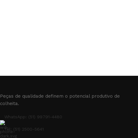
Peças de qualidade definem o potencial produtivo de
colheita.
WhatsApp: (51) 99791-4480
Tel: (51) 2500-5641