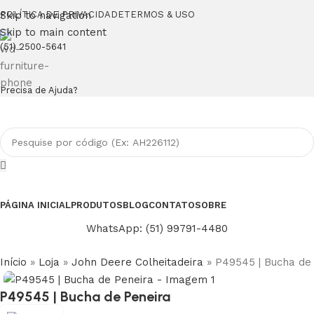
Skip to navigation
POLÍTICA DE PRIVACIDADE
TERMOS & USO
Skip to main content
(51) 2500-5641
Precisa de Ajuda?
PÁGINA INICIAL
PRODUTOS
BLOG
CONTATO
SOBRE
WhatsApp: (51) 99791-4480
Início
»
Loja
»
John Deere Colheitadeira
»
P49545 | Bucha de
P49545 | Bucha de Peneira