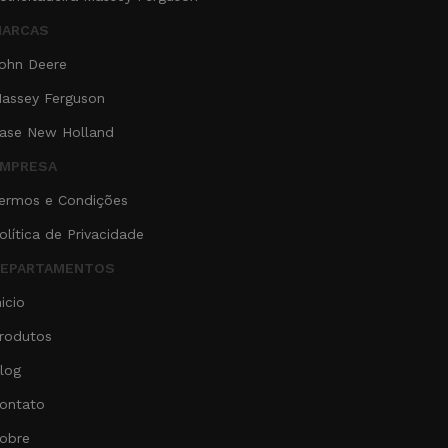
ARCAS
ohn Deere
assey Ferguson
ase New Holland
MPRESA
ermos e Condições
olítica de Privacidade
EPARTAMENTOS
nicio
rodutos
log
ontato
obre