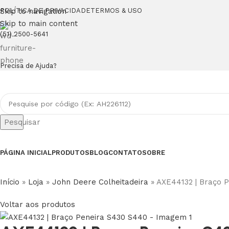
Skip to navigation
POLÍTICA DE PRIVACIDADE
TERMOS & USO
Skip to main content
(51) 2500-5641
Precisa de Ajuda?
Pesquisar
PÁGINA INICIAL
PRODUTOS
BLOG
CONTATO
SOBRE
Início
»
Loja
»
John Deere Colheitadeira
»
AXE44132 | Braço 
Voltar aos produtos