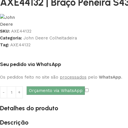
AXE44132 | Braço Peneira S4
SKU:
AXE44132
Categoria:
John Deere Colheitadeira
Tag:
AXE44132
Seu pedido via WhatsApp
Os pedidos feito no site são
processados
pelo
WhatsApp
.
Orçamento via WhatsApp
Detalhes do produto
Descrição