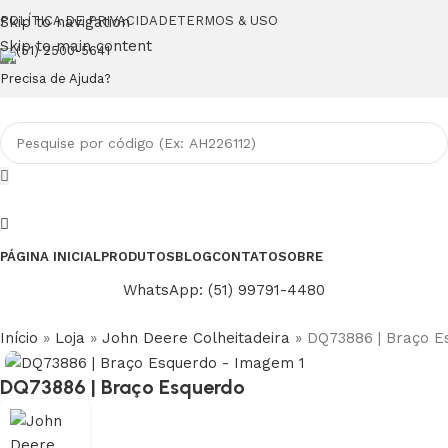
Skip to navigation
POLÍTICA DE PRIVACIDADE
TERMOS & USO
Skip to main content
(51) 2500-5641
Precisa de Ajuda?
PÁGINA INICIAL
PRODUTOS
BLOG
CONTATO
SOBRE
WhatsApp: (51) 99791-4480
Início
»
Loja
»
John Deere Colheitadeira
»
DQ73886 | Braço E
DQ73886 | Braço Esquerdo