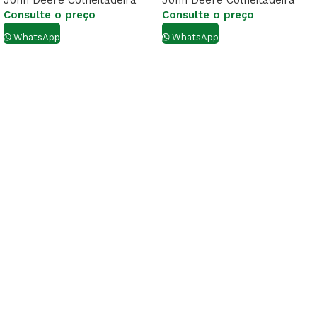
John Deere Colheitadeira
John Deere Colheitadeira
Consulte o preço
Consulte o preço
WhatsApp
WhatsApp