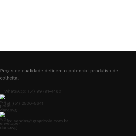
Peças de qualidade definem o potencial produtivo de
colheita.
WhatsApp: (51) 99791-4480
Tel: (51) 2500-5641
Fax: vendas@gragricola.com.br