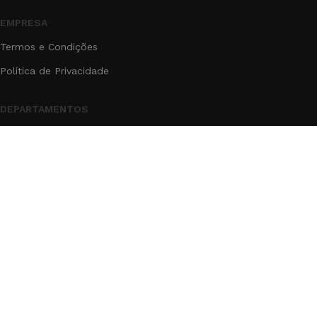
EMPRESA
Termos e Condições
Política de Privacidade
DEPARTAMENTOS
Inicio
Produtos
Blog
Contato
Sobre
®2025
GR Agrícola LTDA
- Todos os Direitos reservados.
Pedidos via WhatsApp