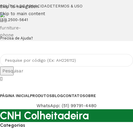
Skip to navigation
POLÍTICA DE PRIVACIDADE
TERMOS & USO
Skip to main content
(51) 2500-5641
Precisa de Ajuda?
Pesquisar
PÁGINA INICIAL
PRODUTOS
BLOG
CONTATO
SOBRE
WhatsApp: (51) 99791-4480
CNH Colheitadeira
Categorias