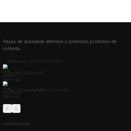
Peças de qualidade definem o potencial produtivo de
colheita.
WhatsApp: (51) 99791-4480
Tel: (51) 2500-5641
Fax: vendas@gragricola.com.br
CATEGORIAS