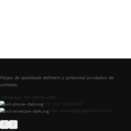
Peças de qualidade definem o potencial produtivo de
colheita.
WhatsApp: (51) 99791-4480
Tel: (51) 2500-5641
Fax: vendas@gragricola.com.br