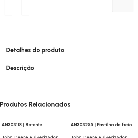
Detalhes do produto
Descrição
Produtos Relacionados
AN303118 | Batente
AN303255 | Pastilha de freio Pulverizador (par)
John Deere Pulverizador
John Deere Pulverizador