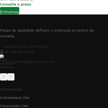
Consulte o preço
WhatsApp
Peças de qualidade definem o potencial produtivo de
colheita.
WhatsApp: (51) 99791-4480
Tel: (51) 2500-5641
Fax: vendas@gragricola.com.br
CATEGORIAS
Colheitadeira CNH
Pulverizador CNH