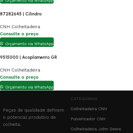
Orçamento via WhatsApp
87282645 | Cilindro
CNH Colheitadeira
Consulte o preço
Orçamento via WhatsApp
9515000 | Acoplamento GR
CNH Colheitadeira
Consulte o preço
Orçamento via WhatsApp
CATEGORIAS
Colheitadeira CNH
Peças de qualidade definem
o potencial produtivo de
Pulverizador CNH
colheita.
Colheitadeira John Deere