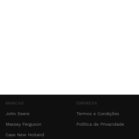
MARCAS
EMPRESA
John Deere
Termos e Condições
Massey Ferguson
Política de Privacidade
Case New Holland