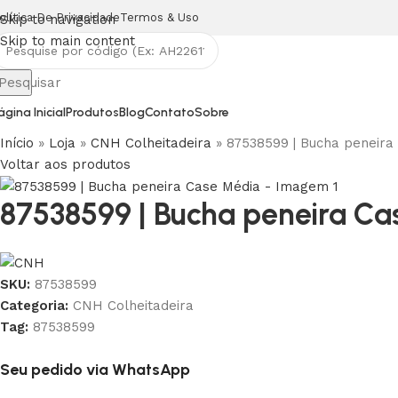
olítica De Privacidade
Termos & Uso
Skip to navigation
Skip to main content
Pesquisar
ágina Inicial
Produtos
Blog
Contato
Sobre
Início
»
Loja
»
CNH Colheitadeira
»
87538599 | Bucha peneira
Voltar aos produtos
87538599 | Bucha peneira C
SKU:
87538599
Categoria:
CNH Colheitadeira
Tag:
87538599
Seu pedido via WhatsApp