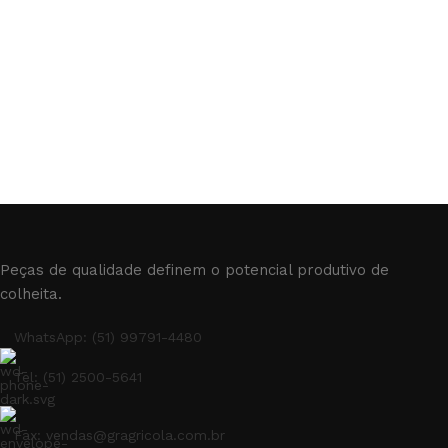
Peças de qualidade definem o potencial produtivo de
colheita.
WhatsApp: (51) 99791-4480
Tel: (51) 2500-5641
Fax: vendas@gragricola.com.br