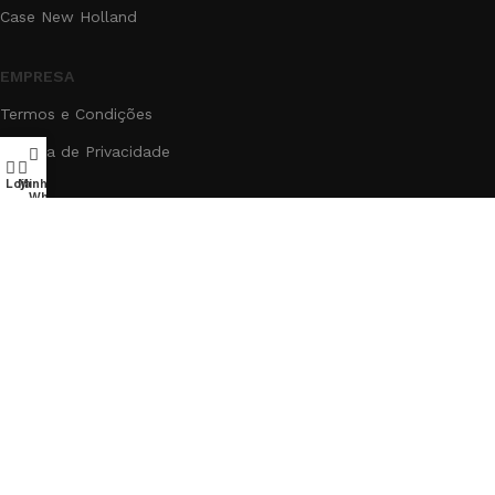
Case New Holland
EMPRESA
Termos e Condições
Política de Privacidade
Loja
Minha conta
WhatsApp
DEPARTAMENTOS
Inicio
Produtos
Blog
Contato
Sobre
®2025
GR Agrícola LTDA
- Todos os Direitos reservados.