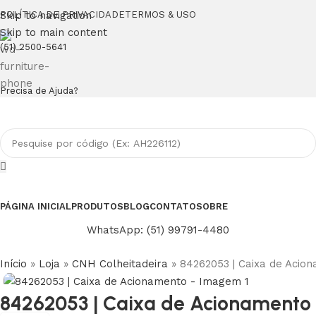
Skip to navigation
POLÍTICA DE PRIVACIDADE
TERMOS & USO
Skip to main content
(51) 2500-5641
Precisa de Ajuda?
PÁGINA INICIAL
PRODUTOS
BLOG
CONTATO
SOBRE
WhatsApp: (51) 99791-4480
Início
»
Loja
»
CNH Colheitadeira
»
84262053 | Caixa de Acio
84262053 | Caixa de Acionamento