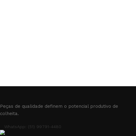
Peças de qualidade definem o potencial produtivo de
colheita.
WhatsApp: (51) 99791-4480