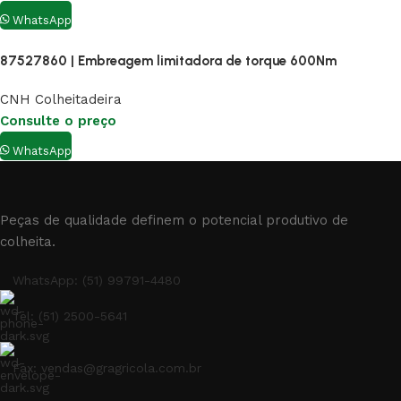
WhatsApp
87527860 | Embreagem limitadora de torque 600Nm
CNH Colheitadeira
Consulte o preço
WhatsApp
Peças de qualidade definem o potencial produtivo de
colheita.
WhatsApp: (51) 99791-4480
Tel: (51) 2500-5641
Fax: vendas@gragricola.com.br