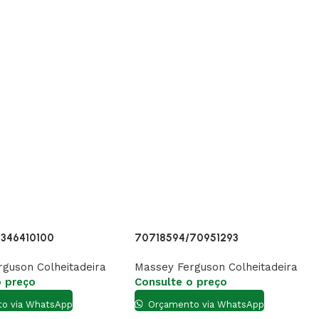
2346410100
70718594/70951293
guson Colheitadeira
Massey Ferguson Colheitadeira
o preço
Consulte o preço
o via WhatsApp
Orçamento via WhatsApp