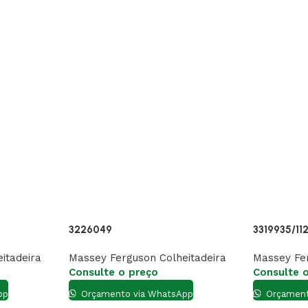
3226049
3319935/11
itadeira
Massey Ferguson Colheitadeira
Massey Fer
Consulte o preço
Consulte 
pp
Orçamento via WhatsApp
Orçament