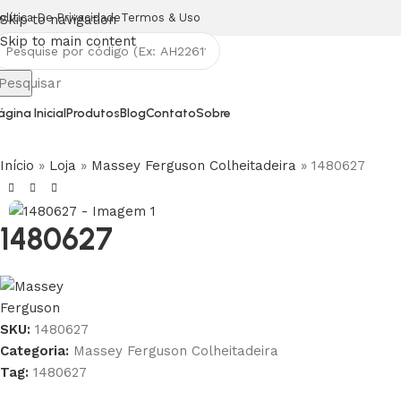
olítica De Privacidade
Termos & Uso
Skip to navigation
Skip to main content
Pesquisar
ágina Inicial
Produtos
Blog
Contato
Sobre
Início
»
Loja
»
Massey Ferguson Colheitadeira
»
1480627
1480627
SKU:
1480627
Categoria:
Massey Ferguson Colheitadeira
Tag:
1480627