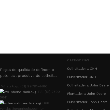
CATEGORIAS
Colheitadeira CNH
Peças de qualidade definem o
potencial produtivo de colheita.
Pulverizador CNH
Colheitadeira John Deere
WhatsApp: (51) 99791-4480
Tel: (51) 2500-
Plantadeira John Deere
5641
Pulverizador John Deere
Fax:
vendas@gragricola.com.br