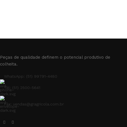
Peças de qualidade definem o potencial produtivo de
colheita.
WhatsApp: (51) 99791-4480
Tel: (51) 2500-5641
Fax: vendas@gragricola.com.br