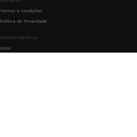
EMPRESA
Termos e Condições
Política de Privacidade
DEPARTAMENTOS
Inicio
Produtos
Blog
Contato
Sobre
®2025
GR Agrícola LTDA
- Todos os Direitos reservados.
Pedidos via WhatsApp