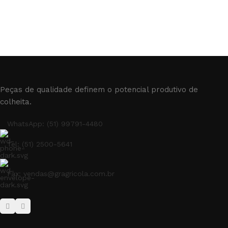
Peças de qualidade definem o potencial produtivo de
colheita.
WhatsApp: (51) 99791-4480
Tel: (51) 2500-5641
Fax: vendas@gragricola.com.br