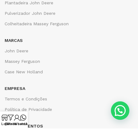
Plantadeira John Deere
Pulverizador John Deere
Colheitadeira Massey Ferguson
MARCAS
John Deere
Massey Ferguson
Case New Holland
EMPRESA
Termos e Condições
Política de Privacidade
Loja
Filtros
Minha conta
WhatsApp
DEPARTAMENTOS
Inicio