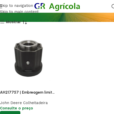
AH217757
Skip to navigation
Skip to main content
Mostrar
AH217757 | Embreagem limitadora de torque 900 Nm
John Deere Colheitadeira
Consulte o preço