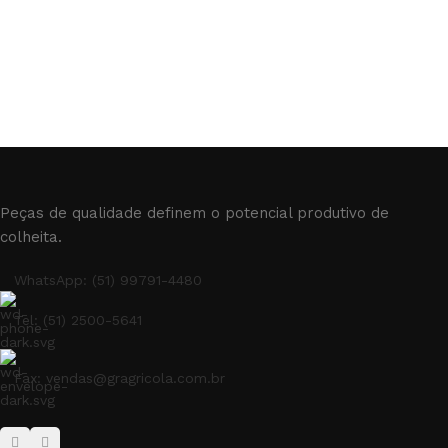
Peças de qualidade definem o potencial produtivo de
colheita.
WhatsApp: (51) 99791-4480
Tel: (51) 2500-5641
Fax: vendas@gragricola.com.br