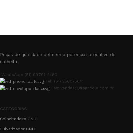
Peças de qualidade definem o potencial produtivo de
colheita.
WhatsApp: (51) 99791-4480
Tel: (51) 2500-5641
Fax: vendas@gragricola.com.br
CATEGORIAS
Colheitadeira CNH
Pulverizador CNH