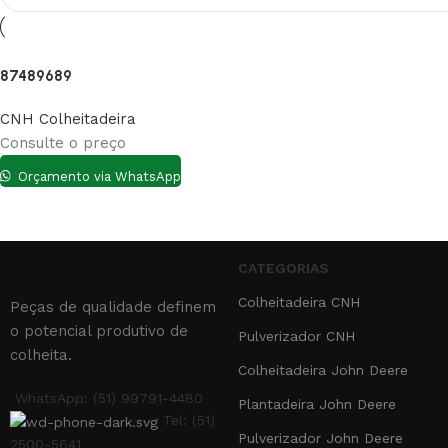
87489689
CNH Colheitadeira
Consulte o preço
Orçamento via WhatsApp
CATEGORIAS
Colheitadeira CNH
Peças de qualidade definem
o potencial produtivo de
Pulverizador CNH
colheita.
Colheitadeira John Deere
WhatsApp: (51) 99791-4480
Plantadeira John Deere
Tel: (51)
Pulverizador John Deere
2500-5641