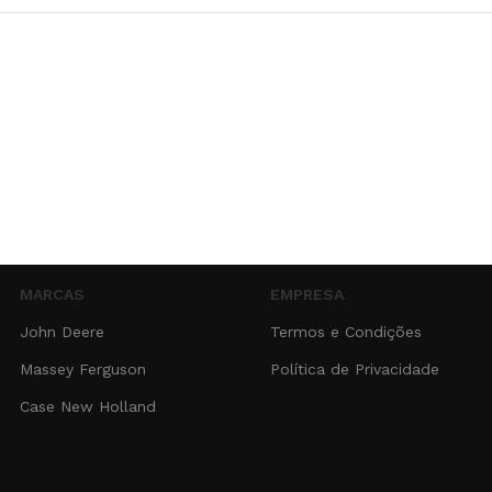
MARCAS
EMPRESA
John Deere
Termos e Condições
Massey Ferguson
Política de Privacidade
Case New Holland