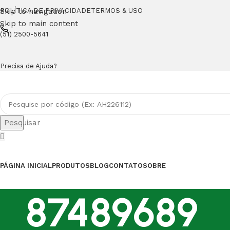
Skip to navigation
POLÍTICA DE PRIVACIDADE
TERMOS & USO
Skip to main content
(51) 2500-5641
Precisa de Ajuda?
Pesquisar
PÁGINA INICIAL
PRODUTOS
BLOG
CONTATO
SOBRE
87489689