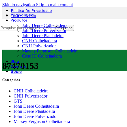
Skip to navigation
Skip to main content
Política De Privacidade
Página Inicial
Termos & Uso
Produtos
John Deere Colheitadeira
Pesquisar
John Deere Pulverizador
John Deere Plantadeira
CNH Colheitadeira
CNH Pulverizador
Massey Ferguson Colheitadeira
Case IH Colheitadeira
Blog
87470153
Contato
Sobre
Categorias
CNH Colheitadeira
CNH Pulverizador
GTS
John Deere Colheitadeira
John Deere Plantadeira
John Deere Pulverizador
Massey Ferguson Colheitadeira