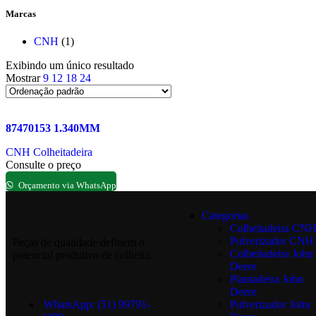
Marcas
CNH
(1)
Exibindo um único resultado
Mostrar
9
12
18
24
87470153 1.340MM
CNH Colheitadeira
Consulte o preço
Orçamento via WhatsApp
Categorias
Colheitadeira CN
Pulverizador CNH
Peças de qualidade definem o
Colheitadeira John
potencial produtivo de colheita.
Deere
Plantadeira John
Deere
WhatsApp: (51) 99791-
Pulverizador John