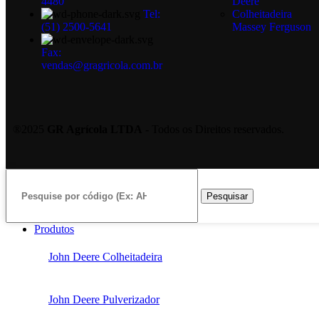
4480
Deere
Tel:
Colheitadeira
(51) 2500-5641
Massey Ferguson
Fax:
vendas@gragricola.com.br
®2025
GR Agrícola LTDA
- Todos os Direitos reservados.
Pesquisar
Produtos
John Deere Colheitadeira
John Deere Pulverizador