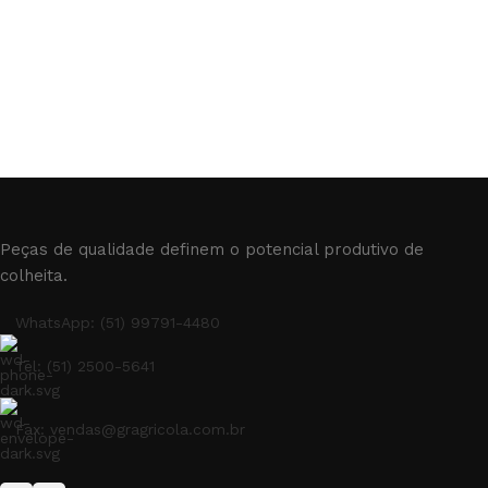
Peças de qualidade definem o potencial produtivo de
colheita.
WhatsApp: (51) 99791-4480
Tel: (51) 2500-5641
Fax: vendas@gragricola.com.br