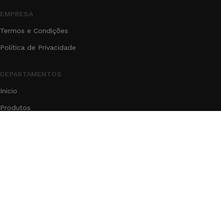
EMPRESA
Termos e Condições
Política de Privacidade
DEPARTAMENTOS
Inicio
Produtos
Blog
Contato
Sobre
®2025
GR Agrícola LTDA
- Todos os Direitos reservados.
Pedidos via WhatsApp