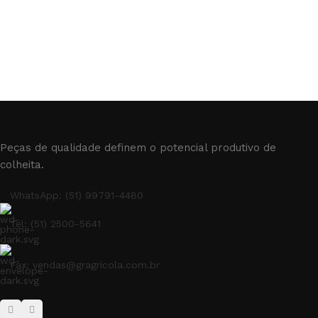
Peças de qualidade definem o potencial produtivo de
colheita.
WhatsApp: (51) 99791-4480
Tel: (51) 2500-5641
Fax: vendas@gragricola.com.br