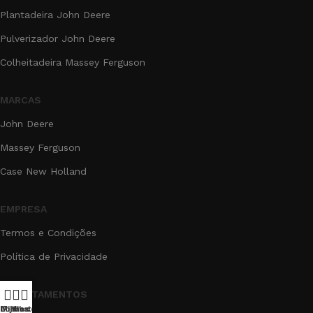
Plantadeira John Deere
Pulverizador John Deere
Colheitadeira Massey Ferguson
MARCAS
John Deere
Massey Ferguson
Case New Holland
EMPRESA
Termos e Condições
Política de Privacidade
DEPARTAMENTOS
Loja
Minha conta
Filtros
WhatsApp