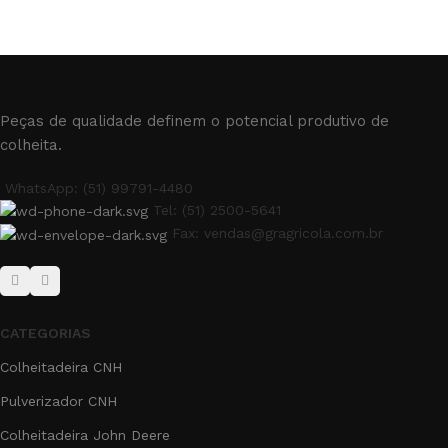
Peças de qualidade definem o potencial produtivo de
colheita.
WhatsApp: (51) 99791-4480
Tel: (51) 2500-5641
Fax: vendas@gragricola.com.br
CATEGORIAS
Colheitadeira CNH
Pulverizador CNH
Colheitadeira John Deere