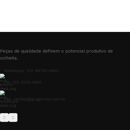
Peças de qualidade definem o potencial produtivo de
colheita.
WhatsApp: (51) 99791-4480
Tel: (51) 2500-5641
Fax: vendas@gragricola.com.br