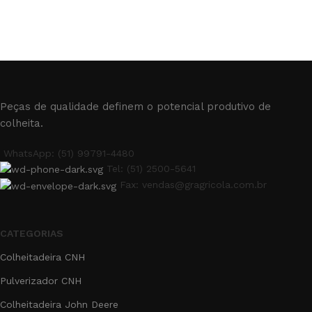
Peças de qualidade definem o potencial produtivo de
colheita.
WhatsApp: (51) 99791-4480
Tel: (51) 2500-5641
Fax: vendas@gragricola.com.br
CATEGORIAS
Colheitadeira CNH
Pulverizador CNH
Colheitadeira John Deere