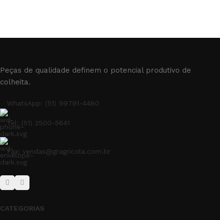
Peças de qualidade definem o potencial produtivo de
colheita.
WhatsApp: (51) 99791-4480
Tel: (51) 2500-5641
Fax: vendas@gragricola.com.br
CATEGORIAS