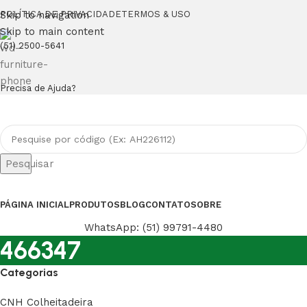
Skip to navigation
POLÍTICA DE PRIVACIDADE
TERMOS & USO
Skip to main content
(51) 2500-5641
Precisa de Ajuda?
Pesquisar
PÁGINA INICIAL
PRODUTOS
BLOG
CONTATO
SOBRE
WhatsApp: (51) 99791-4480
466347
Categorias
CNH Colheitadeira