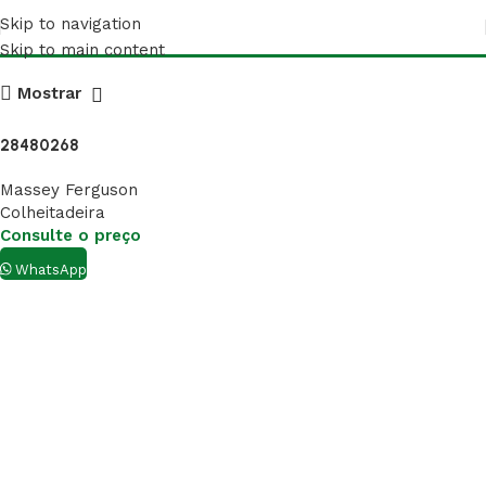
28480268
Skip to navigation
Skip to main content
Mostrar
28480268
Massey Ferguson
Colheitadeira
Consulte o preço
WhatsApp