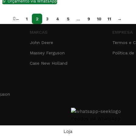
Orçamento via WhatsApp
←
1
2
3
4
5
…
9
10
11
→
MARCAS
EMPRESA
John Deere
Termos e C
Massey Ferguson
Política de
Case New Holland
guson
Pedidos via WhatsApp
Loja