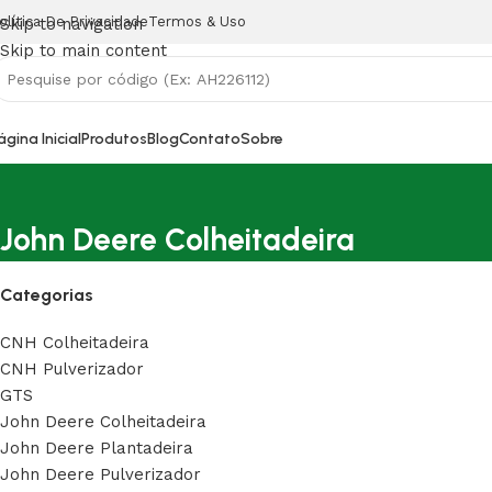
olítica De Privacidade
Termos & Uso
Skip to navigation
Skip to main content
ágina Inicial
Produtos
Blog
Contato
Sobre
John Deere Colheitadeira
Categorias
CNH Colheitadeira
CNH Pulverizador
GTS
John Deere Colheitadeira
John Deere Plantadeira
John Deere Pulverizador