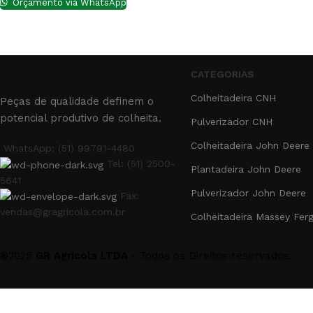
Orçamento via WhatsApp
CATEGORIAS
Colheitadeira CNH
Peças de qualidade definem o
potencial produtivo de colheita.
Pulverizador CNH
Colheitadeira John Deere
WhatsApp: (51) 99791-4480
Tel: (51) 2500-
Plantadeira John Deere
5641
Pulverizador John Deere
Fax:
vendas@gragricola.com.br
Colheitadeira Massey Fer
®2025
GR Agrícola LTDA
- Todos os Direitos reservados.